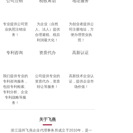
公司注销
税收筹划
地址服务
专业提供公司营
为企业（自然
为创业者提供公
业执照注销业
人、法人）提供
司注册地址，方
务！
合理避税、税后
便办理营业执
利润最大化！
照！
专利咨询
资质代办
高新认证
我们提供专业的
公司提供专业的
高新技术企业认
专利咨询服务，
资质代办，资质
证，提供企业市
包括专利检索、
转让等服务！
场价值！
专利分析、企业
专利战略等服
务！
关于飞燕
浙江温州飞燕企业代理事务所成立于2010年，是一