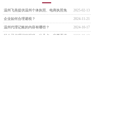
温州飞燕提供温州个体执照、电商执照免
2025-02-13
企业如何合理避税？
2024-11-21
温州代理记账的内容有哪些？
2024-10-17
找公司代理记账报税，这几点一定要弄清
2023-09-13
2月申报个税，别忘了这件事
2023-04-28
温州代理记账，大改变了！！！！
2021-07-06
何必要花钱找代理记账？我长期零申报不
2022-06-09
温州代理记账服务的收费是怎么算的？
2021-05-10
了解更多 >>
联系电话：13858727831 19519739413
业务QQ：1581577266
E-mail：1581577266@qq.com
公司地址：浙江省温州市瓯海区温州大道汽车南站